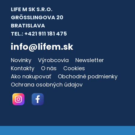
LIFE M SK S.R.O.
GRÖSSLINGOVA 20
BRATISLAVA
TEL.: +421 911 181 475
info@lifem.sk
Novinky
Výrobcovia
Newsletter
Kontakty
O nás
Cookies
Ako nakupovať
Obchodné podmienky
Ochrana osobných údajov
© archa