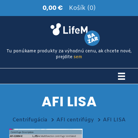
0,00 €
Košík (0)
Tu ponúkame produkty za výhodnú cenu, ak chcete nové,
prejdite
sem
AFI LISA
Centrifugácia
AFI centrifúgy
AFI LISA