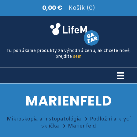
0,00 €
Košík (0)
Tu ponúkame produkty za výhodnú cenu, ak chcete nové,
prejdite
sem
MARIENFELD
Mikroskopia a histopatológia
Podložní a krycí
sklíčka
Marienfeld