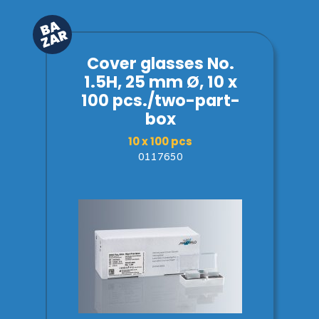
Cover glasses No.
1.5H, 25 mm Ø, 10 x
100 pcs./two-part-
box
10 x 100 pcs
0117650