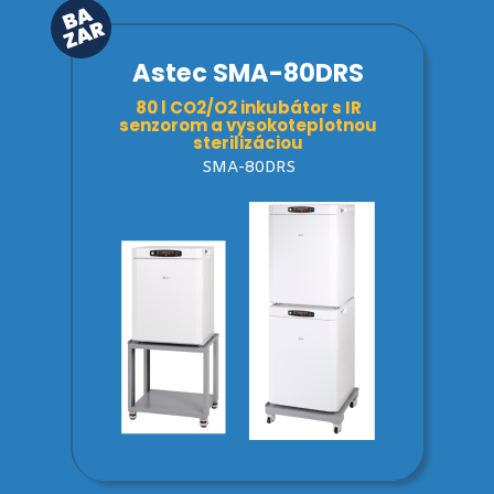
Astec SMA-80DRS
80 l CO2/O2 inkubátor s IR
senzorom a vysokoteplotnou
sterilizáciou
SMA-80DRS