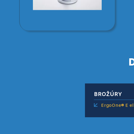
BROŽÚRY
ErgoOne® E el