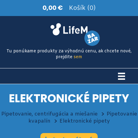
0,00 €
Košík (0)
Tu ponúkame produkty za výhodnú cenu, ak chcete nové,
prejdite
sem
ELEKTRONICKÉ PIPETY
Pipetovanie, centrifugácia a miešanie
Pipetovanie
kvapalín
Elektronické pipety