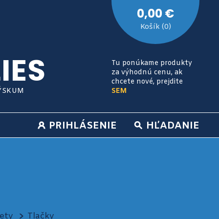
0,00 €
Košík (0)
IES
Tu ponúkame produkty
za výhodnú cenu, ak
chcete nové, prejdite
VÝSKUM
SEM
PRIHLÁSENIE
HĽADANIE
ety
Tlačky