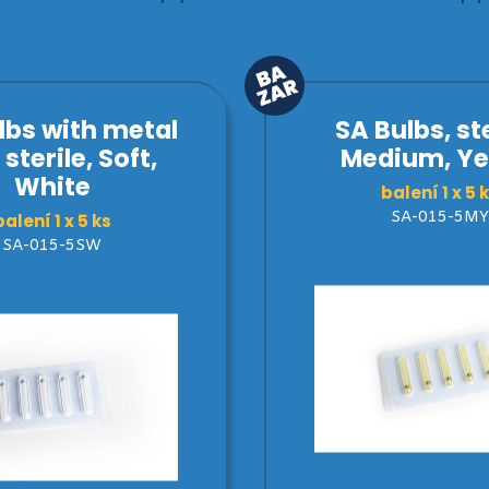
lbs with metal
SA Bulbs, ste
 sterile, Soft,
Medium, Ye
White
balení 1 x 5 
SA-015-5MY
balení 1 x 5 ks
SA-015-5SW