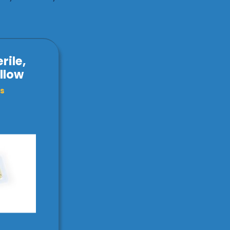
rile,
llow
ks