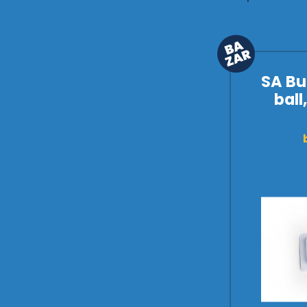
SA Bu
ball,