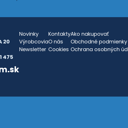
Novinky
Kontakty
Ako nakupovať
 20
Výrobcovia
O nás
Obchodné podmienky
Newsletter
Cookies
Ochrana osobných úd
81 475
em.sk