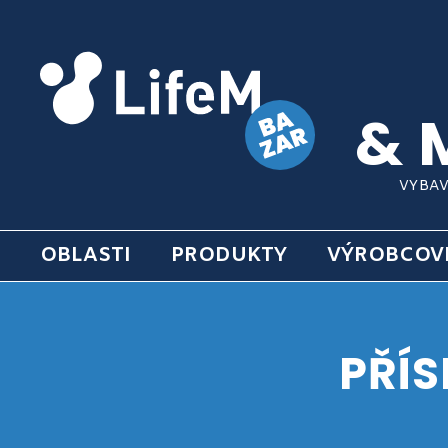
& 
VYBAV
OBLASTI
PRODUKTY
VÝROBCOV
PŘÍS