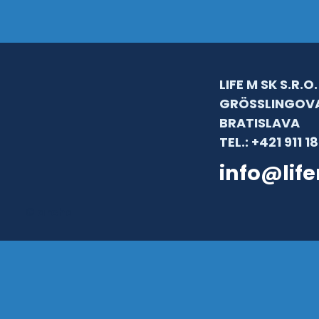
LIFE M SK S.R.O.
GRÖSSLINGOVA
BRATISLAVA
TEL.: +421 911 1
info@lif
© archa