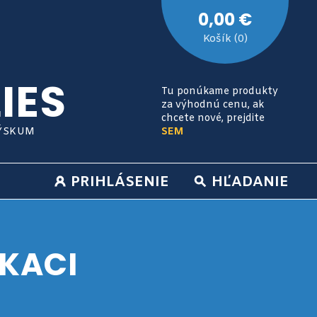
0,00 €
Košík (0)
IES
Tu ponúkame produkty
za výhodnú cenu, ak
chcete nové, prejdite
VÝSKUM
SEM
PRIHLÁSENIE
HĽADANIE
IKACI