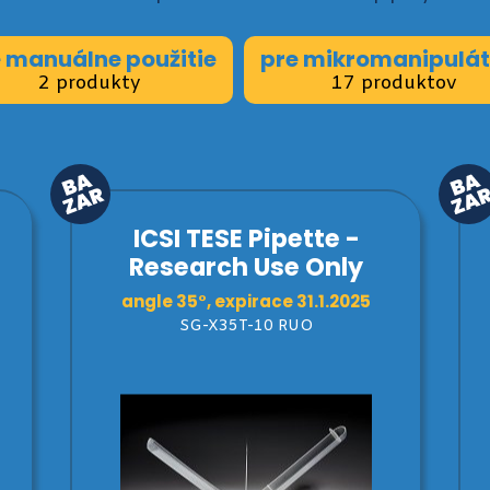
 manuálne použitie
pre mikromanipulát
2 produkty
17 produktov
ICSI TESE Pipette -
Research Use Only
angle 35°, expirace 31.1.2025
SG-X35T-10 RUO