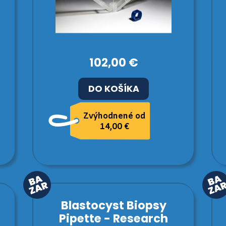
102,00 €
DO KOŠÍKA
Zvýhodnené od
14,00 €
Blastocyst Biopsy
Pipette - Research