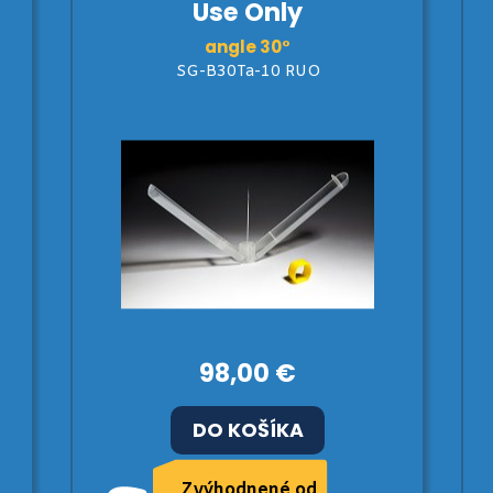
Use Only
angle 30°
SG-B30Ta-10 RUO
98,00 €
DO KOŠÍKA
Zvýhodnené od