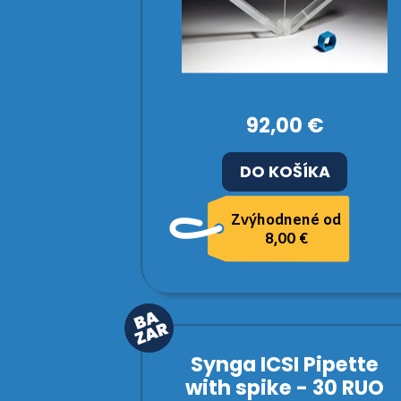
92,00 €
DO KOŠÍKA
Zvýhodnené od
8,00 €
Synga ICSI Pipette
with spike - 30 RUO