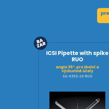
pre
ICSI Pipette with spike
RUO
angle 35°, pro školní a
výzkumné účely
SG-X35S-10 RUO