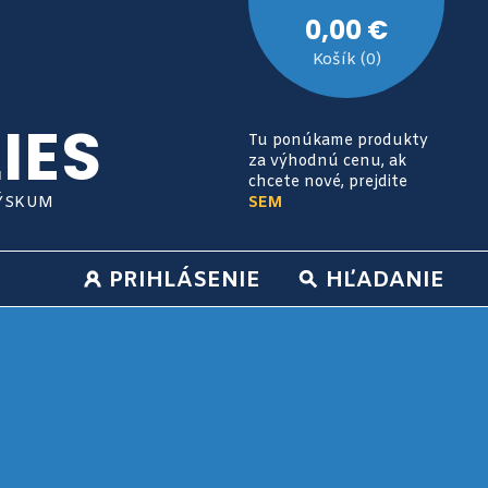
0,00 €
Košík (0)
IES
Tu ponúkame produkty
za výhodnú cenu, ak
chcete nové, prejdite
VÝSKUM
SEM
PRIHLÁSENIE
HĽADANIE