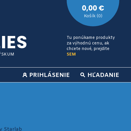
0,00 €
Košík (0)
IES
Tu ponúkame produkty
za výhodnú cenu, ak
chcete nové, prejdite
VÝSKUM
SEM
PRIHLÁSENIE
HĽADANIE
y Starlab