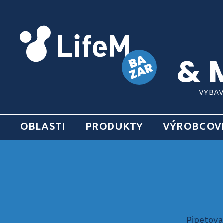
& 
VYBAV
OBLASTI
PRODUKTY
VÝROBCOV
Pipetova