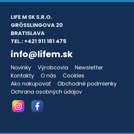
LIFE M SK S.R.O.
GRÖSSLINGOVA 20
BRATISLAVA
TEL.: +421 911 181 475
info@lifem.sk
Novinky
Výrobcovia
Newsletter
Kontakty
O nás
Cookies
Ako nakupovať
Obchodné podmienky
Ochrana osobných údajov
© archa