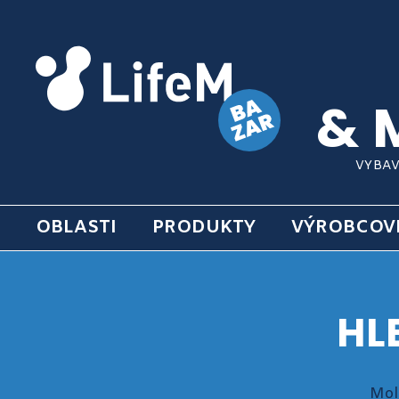
& 
VYBAV
OBLASTI
PRODUKTY
VÝROBCOV
HL
Mol