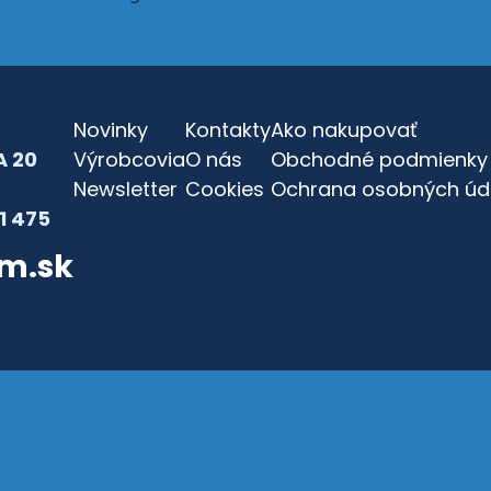
Novinky
Kontakty
Ako nakupovať
 20
Výrobcovia
O nás
Obchodné podmienky
Newsletter
Cookies
Ochrana osobných úd
81 475
em.sk