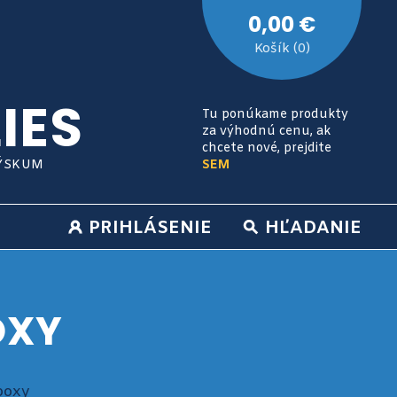
0,00 €
Košík (0)
IES
Tu ponúkame produkty
za výhodnú cenu, ak
chcete nové, prejdite
VÝSKUM
SEM
PRIHLÁSENIE
HĽADANIE
OXY
boxy