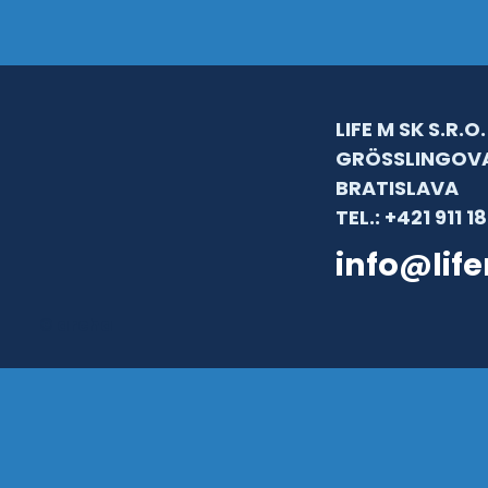
LIFE M SK S.R.O.
GRÖSSLINGOVA
BRATISLAVA
TEL.: +421 911 1
info@lif
© archa