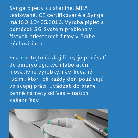
Synga pipety sú sterilné, MEA
testované, CE certifikované a Synga
má ISO 13485:2016. Výroba pipiet a
pomôcok SG Systém prebieha v
čistých priestoroch firmy v Prahe
Běchoviciach.
Snahou tejto českej firmy je prinášať
do embryologických laboratórií
inovatívne výrobky, navrhované
ľuďmi, ktorí ich každý deň používajú
vo svojej práci. Uvádzať do praxe
cenné námety od Vás – našich
zákazníkov.