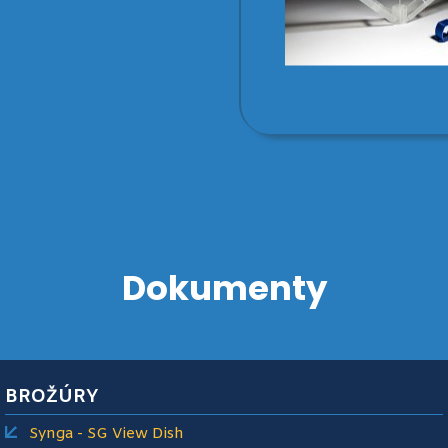
Dokumenty
BROŽÚRY
Synga - SG View Dish