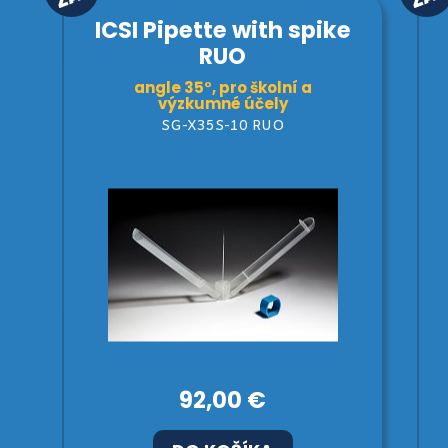
ICSI Pipette with spike
RUO
angle 35°, pro školní a
výzkumné účely
SG-X35S-10 RUO
92,00 €