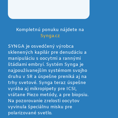
Kompletnú ponuku nájdete na
Synga.cz
SYNGA je osvedčený výrobca
sklenených kapilár pre denudáciu a
manipuláciu s oocytmi a rannými
štádiami embryí. Systém Synga je
najpoužívanejším systémom svojho
druhu v SR a úspešne preniká aj na
trhy svetové. Synga teraz úspešne
vyrába aj mikropipety pre ICSI,
vrátane Piezo metódy, a pre biopsiu.
Na pozorovanie zrelosti oocytov
vyvinula špeciálnu misku pre
polarizované svetlo.