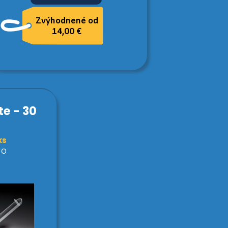
Zvýhodnené od
14,00 €
te - 30
ks
UO