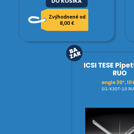
DO KOŠÍKA
Zvýhodnené od
8,00 €
ICSI TESE Pipet
RUO
angle 30°, 10 
SG-X30T-10 R