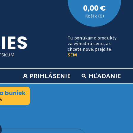
0,00 €
Košík (0)
IES
Tu ponúkame produkty
za výhodnú cenu, ak
chcete nové, prejdite
VÝSKUM
SEM
PRIHLÁSENIE
HĽADANIE
a buniek
v