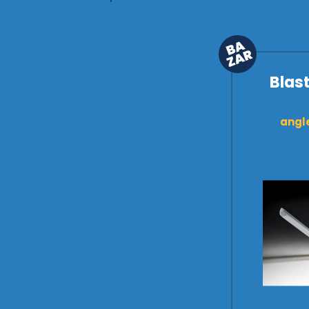
Blas
angle