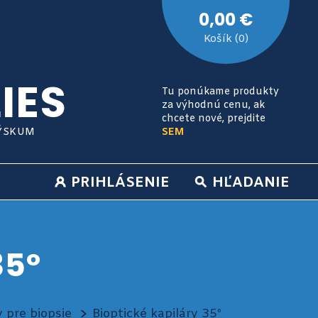
0,00 €
Košík (0)
IES
Tu ponúkame produkty
za výhodnú cenu, ak
chcete nové, prejdite
VÝSKUM
SEM
PRIHLÁSENIE
HĽADANIE
35º
 pre biopsie
Bioptické kapiláry 35º