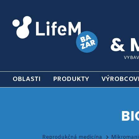
& 
VYBAV
OBLASTI
PRODUKTY
VÝROBCOV
BI
Reprodukčná medicína
Mikromani