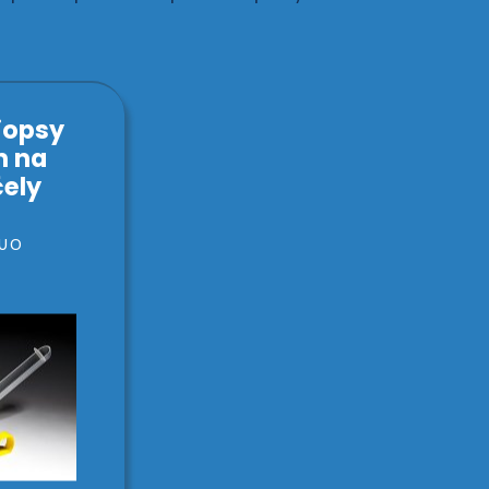
iopsy
n na
čely
RUO