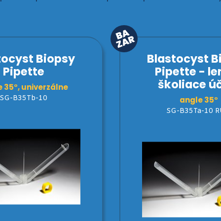
tocyst Biopsy
Blastocyst B
Pipette
Pipette - le
školiace ú
 35°, univerzálne
SG-B35Tb-10
angle 35°
SG-B35Ta-10 