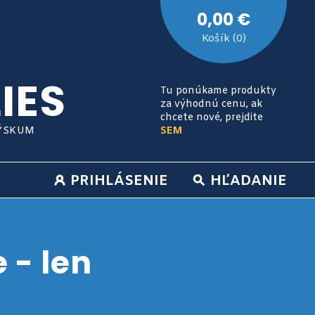
0,00 €
Košík (0)
IES
Tu ponúkame produkty
za výhodnú cenu, ak
chcete nové, prejdite
VÝSKUM
SEM
PRIHLÁSENIE
HĽADANIE
 - len