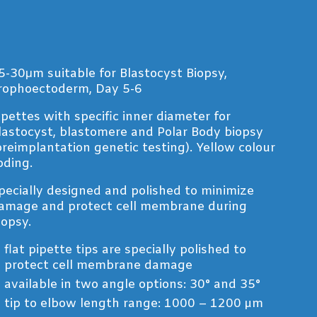
5-30μm suitable for Blastocyst Biopsy,
rophoectoderm, Day 5-6
ipettes with specific inner diameter for
lastocyst, blastomere and Polar Body biopsy
preimplantation genetic testing). Yellow colour
oding.
pecially designed and polished to minimize
amage and protect cell membrane during
iopsy.
flat pipette tips are specially polished to
protect cell membrane damage
available in two angle options: 30° and 35°
tip to elbow length range: 1000 – 1200 µm