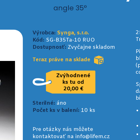
angle 35°
2
Výrobca:
Synga, s.r.o.
T
Kód:
SG-B35Ta-10 RUO
Dostupnosť:
Zvyčajne skladom
P
b
Teraz práve na sklade
(
c
Zvýhodnené
ks tu od
S
20,00 €
d
b
Sterilné:
áno
Počet ks v balení:
10 ks
Pre otázky nás môžete
kontaktovať na info@lifem.cz